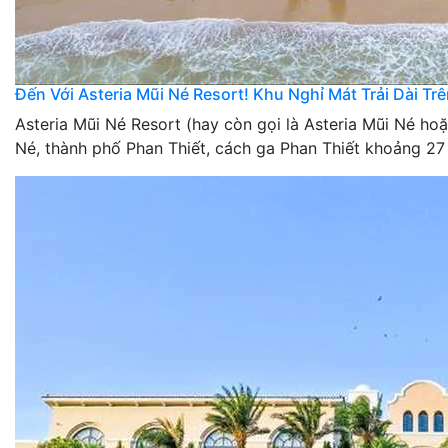
Đến Với Asteria Mũi Né Resort! Khu Nghỉ Mát Trải Dài Tr
Asteria Mũi Né Resort (hay còn gọi là Asteria Mũi Né h
Né, thành phố Phan Thiết, cách ga Phan Thiết khoảng 27