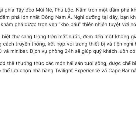
ại phía Tây đèo Mũi Né, Phú Lộc. Nằm tren một đầm phá khá 
ầm phá lớn nhất Đông Nam Á. Nghỉ dưỡng tại đây, bạn kh
 khám phá được trọn vẹn “kho báu” thiên nhiên tuyệt vời nơ
 biệt thự sang trọng trên mặt nước, đem đến một không gia
ách truyền thống, kết hợp với trang thiết bị và tiện nghi hi
VD và minibar. Dịch vụ phòng 24h sẽ giúp quý khách luôn có
có thể thưởng thức các món hải sản tươi sống, được chế b
ó thể lựa chọn nhà hàng Twilight Experience và Cape Bar 