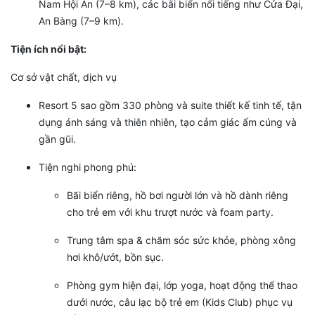
Nam Hội An (7–8 km), các bãi biển nổi tiếng như Cửa Đại,
An Bàng (7–9 km).
Tiện ích nổi bật:
Cơ sở vật chất, dịch vụ
Resort 5 sao gồm 330 phòng và suite thiết kế tinh tế, tận
dụng ánh sáng và thiên nhiên, tạo cảm giác ấm cúng và
gần gũi.
Tiện nghi phong phú:
Bãi biển riêng, hồ bơi người lớn và hồ dành riêng
cho trẻ em với khu trượt nước và foam party.
Trung tâm spa & chăm sóc sức khỏe, phòng xông
hơi khô/ướt, bồn sục.
Phòng gym hiện đại, lớp yoga, hoạt động thể thao
dưới nước, câu lạc bộ trẻ em (Kids Club) phục vụ