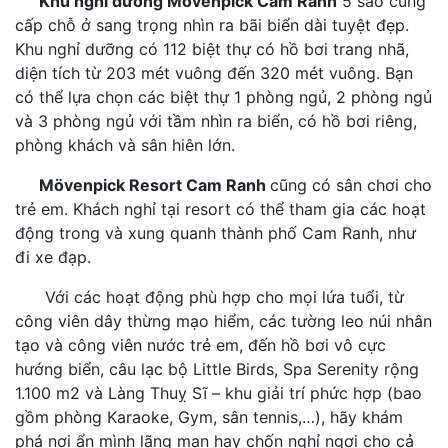
Khu nghỉ dưỡng Mövenpick Cam Ranh
5 sao cung
cấp chỗ ở sang trọng nhìn ra bãi biển dài tuyệt đẹp.
Khu nghỉ dưỡng có 112 biệt thự có hồ bơi trang nhã,
diện tích từ 203 mét vuông đến 320 mét vuông. Bạn
có thể lựa chọn các biệt thự 1 phòng ngủ, 2 phòng ngủ
và 3 phòng ngủ với tầm nhìn ra biển, có hồ bơi riêng,
phòng khách và sân hiên lớn.
Mövenpick Resort Cam Ranh
cũng có sân chơi cho
trẻ em. Khách nghỉ tại resort có thể tham gia các hoạt
động trong và xung quanh thành phố Cam Ranh, như
đi xe đạp.
Với các hoạt động phù hợp cho mọi lứa tuổi, từ
công viên dây thừng mạo hiểm, các tường leo núi nhân
tạo và công viên nước trẻ em, đến hồ bơi vô cực
hướng biển, câu lạc bộ Little Birds, Spa Serenity rộng
1.100 m2 và Làng Thuỵ Sĩ – khu giải trí phức hợp (bao
gồm phòng Karaoke, Gym, sân tennis,…), hãy khám
phá nơi ẩn mình lãng mạn hay chốn nghỉ ngơi cho cả