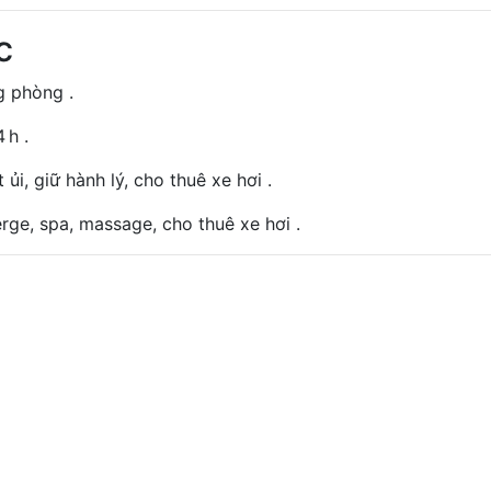
c
g phòng .
 h .
 ủi, giữ hành lý, cho thuê xe hơi .
rge, spa, massage, cho thuê xe hơi .