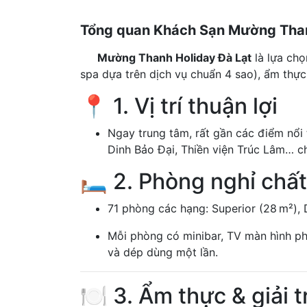
Tổng quan Khách Sạn Mường Than
Mường Thanh Holiday Đà Lạt
là lựa chọ
spa dựa trên dịch vụ chuẩn 4 sao), ẩm thực
📍 1. Vị trí thuận lợi
Ngay trung tâm, rất gần các điểm nổi 
Dinh Bảo Đại, Thiền viện Trúc Lâm… c
🛏️ 2. Phòng nghỉ chấ
71 phòng các hạng: Superior (28 m²), D
Mỗi phòng có minibar, TV màn hình phẳ
và dép dùng một lần.
🍽️ 3. Ẩm thực & giải tr