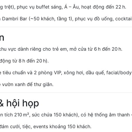
trệt), phục vụ buffet sáng, Á – Âu, hoạt động đến 22 h.
 Dambri Bar (~50 khách, tầng 1), phục vụ đồ uống, cocktail
ãn
hu vực dành riêng cho trẻ em, mở cửa từ 6 h đến 20 h.
động từ 8 h đến 20 h).
êu chuẩn và 2 phòng VIP, xông hơi, dầu quế, facial/body 
e vườn xanh để thư giãn.
& hội họp
n tích 210 m², sức chứa 150 khách), có hệ thống âm thanh 
 đám cưới, tiệc, events khoảng 150 khách.