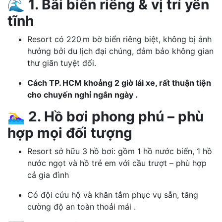
🌊 1. Bãi biển riêng & vị trí yên
tĩnh
Resort có 220 m bờ biển riêng biệt, không bị ảnh
hưởng bởi du lịch đại chúng, đảm bảo không gian
thư giãn tuyệt đối.
Cách TP. HCM khoảng 2 giờ lái xe, rất thuận tiện
cho chuyến nghỉ ngắn ngày .
🏊‍♀️ 2. Hồ bơi phong phú – phù
hợp mọi đối tượng
Resort sở hữu 3 hồ bơi: gồm 1 hồ nước biển, 1 hồ
nước ngọt và hồ trẻ em với cầu trượt – phù hợp
cả gia đình
Có đội cứu hộ và khăn tắm phục vụ sẵn, tăng
cường độ an toàn thoải mái .