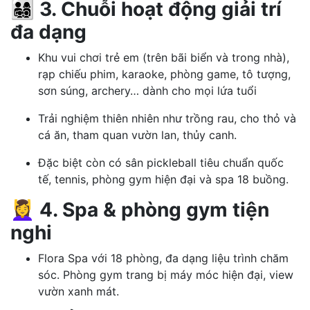
👨‍👩‍👧‍👦 3. Chuỗi hoạt động giải trí
đa dạng
Khu vui chơi trẻ em (trên bãi biển và trong nhà),
rạp chiếu phim, karaoke, phòng game, tô tượng,
sơn súng, archery… dành cho mọi lứa tuổi
Trải nghiệm thiên nhiên như trồng rau, cho thỏ và
cá ăn, tham quan vườn lan, thủy canh.
Đặc biệt còn có sân pickleball tiêu chuẩn quốc
tế, tennis, phòng gym hiện đại và spa 18 buồng.
💆‍♀️ 4. Spa & phòng gym tiện
nghi
Flora Spa với 18 phòng, đa dạng liệu trình chăm
sóc. Phòng gym trang bị máy móc hiện đại, view
vườn xanh mát.