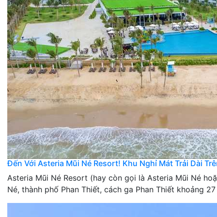
Đến Với Asteria Mũi Né Resort! Khu Nghỉ Mát Trải Dài Tr
Asteria Mũi Né Resort (hay còn gọi là Asteria Mũi Né h
Né, thành phố Phan Thiết, cách ga Phan Thiết khoảng 27